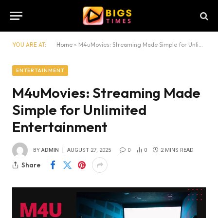
YOU ARE AT:
Home
»
M4uMovies: Streaming Made Simple for Unlimited Entertainment
ENTERTAINMENT
M4uMovies: Streaming Made
Simple for Unlimited
Entertainment
BY
ADMIN
AUGUST 27, 2025
0
0
2 MINS READ
Share