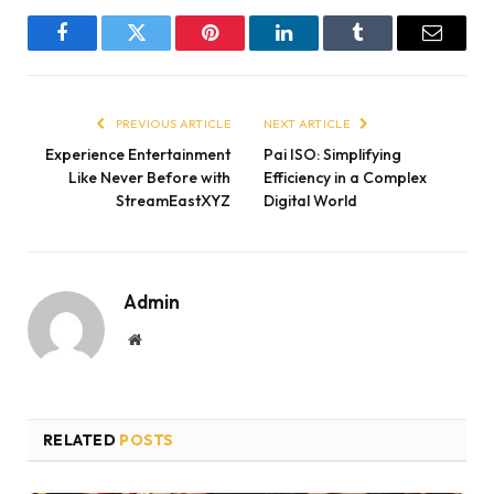
Facebook
Twitter
Pinterest
LinkedIn
Tumblr
Email
PREVIOUS ARTICLE
NEXT ARTICLE
Experience Entertainment
Pai ISO: Simplifying
Like Never Before with
Efficiency in a Complex
StreamEastXYZ
Digital World
Admin
Website
RELATED
POSTS