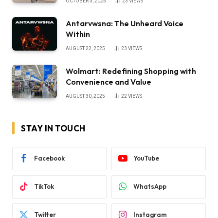
OCTOBER 3, 2025
23
VIEWS
Antarvwsna: The Unheard Voice
Within
AUGUST 22, 2025
23
VIEWS
Wolmart: Redefining Shopping with
Convenience and Value
AUGUST 30, 2025
22
VIEWS
STAY IN TOUCH
Facebook
YouTube
TikTok
WhatsApp
Twitter
Instagram